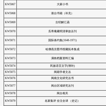
KW5067
大家小书
KW5068
港台书籍（补充）
KW5069
古经解汇函
KW5070
瓜蒂庵藏明清掌故丛刊
KW5071
国际条约集(1648-1971)
KW5072
哈佛燕京图书馆藏拓本集成
KW5073
满铁档案资料汇编
KW5074
民族语言文字(增补)
KW5075
闽籍学者文丛
KW5076
闽南文化研究丛书
KW5077
闽台区域研究丛刊
KW5078
闽台相关
KW5079
名家集评 全注全译 （史记）