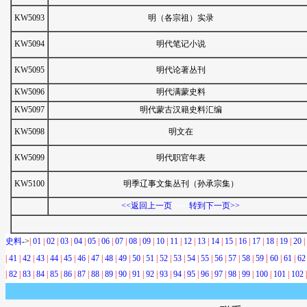
KW5093
明（各宗祖）实录
KW5094
明代笔记小说
KW5095
明代论著丛刊
KW5096
明代满蒙史料
KW5097
明代蒙古汉籍史料汇编
KW5098
明文在
KW5099
明代职官年表
KW5100
明季辽事文集丛刊（孙承宗集）
-----
<<返回上一页
转到下一页>>
史料
->
|
01
|
02
|
03
|
04
|
05
|
06
|
07
|
08
|
09
|
10
|
11
|
12
|
13
|
14
|
15
|
16
|
17
|
18
|
19
|
20
|
|
|
41
|
42
|
43
|
44
|
45
|
46
|
47
|
48
|
49
|
50
|
51
|
52
|
53
|
54
|
55
|
56
|
57
|
58
|
59
60
|
61
|
62
|
82
|
83
|
84
|
85
|
86
|
87
|
88
|
89
|
90
|
91
|
92
|
93
|
94
|
95
|
96
|
97
|
98
|
99
|
100
|
101
|
102
|
-