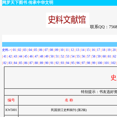
网罗天下图书 传承中华文明
联系QQ：7568
史料->
|
01
|
02
|
03
|
04
|
05
|
06
|
07
|
08
|
09
|
10
|
11
|
12
|
13
|
14
|
15
|
16
|
17
|
18
|
19
|
20
|
41
|
42
|
43
|
44
|
45
|
46
|
47
|
48
|
49
|
50
|
51
|
52
|
53
|
54
|
55
|
56
|
57
|
58
|
59
|
60
|
61
|
62
|
82
|
83
|
84
|
85
|
86
|
87
|
88
|
89
|
90
|
91
|
92
|
93
|
94
|
95
|
96
|
97
|
98
|
99
|
100
|
101
|
102
史
特别提示：书友选好资
编号
名 称
KW5001
民国浙江史料辑刊 (第2辑)