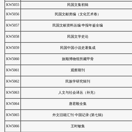
KW5055
民国文集初辑
KW5056
民国文献类编（文化艺术卷）
KW5057
民国文献资料丛编 申报年鉴全编
KW5058
民国文学史论
KW5059
民国中国小说史著集成
KW5060
旅顺博物馆所藏甲骨
KW5061
观察期刊
KW5062
民族学研究辑刊
KW5063
人文与社会译丛（补充）
KW5064
唐君毅全集
KW5065
外文旧籍汇刊·中国记录 (第七辑)
KW5066
王时敏集