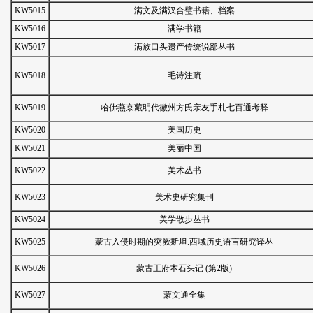
KW5015
满文及满汉合璧书籍、档案
KW5016
满学书籍
KW5017
满族口头遗产传统说部丛书
KW5018
毛诗注疏
KW5019
哈佛燕京藏明代徽州方氏亲友手札七百通考释
KW5020
美国历史
KW5021
美丽中国
KW5022
美术丛书
KW5023
美术史研究集刊
KW5024
美学散步丛书
KW5025
蒙古入侵时期的突厥斯坦.西域历史语言研究译丛
KW5026
蒙古王府本石头记 (第2版)
KW5027
蒙文通全集